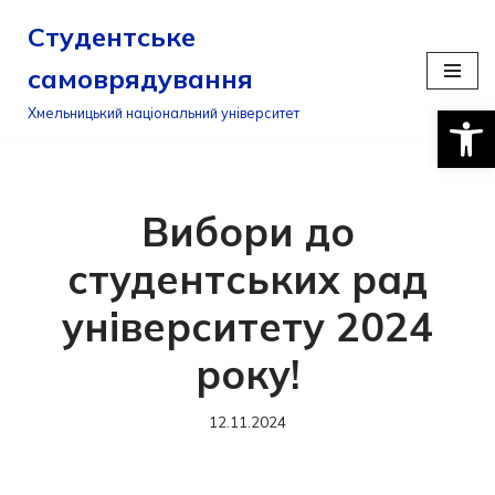
Студентське
Перейти
самоврядування
до
Відкри
вмісту
Хмельницький національний університет
Вибори до
студентських рад
університету 2024
року!
12.11.2024