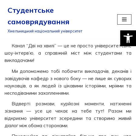
Студентське
Перейти
самоврядування
до
Відкри
вмісту
Хмельницький національний університет
Канал “Дві на хвилі” — це не просто університетське
шоу-інтерв’ю, а справжній міст між студентами та
викладачами!
Ми допоможемо тобі побачити викладачів, деканів і
завідувачів кафедр з нового боку — не лише як суворих
науковців, а як людей із цікавими історіями, мріями та
несподіваними захопленнями.
Відверті розмови, курйозні моменти, натхненні
зізнання — усе це чекає на тебе тут! Разом ми
відкриємо університет зсередини та створимо живий
діалог між обома сторонами.