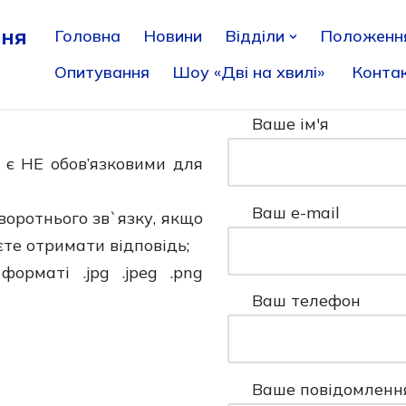
ння
Головна
Новини
Відділи
Положенн
Опитування
Шоу «Дві на хвилі»
Конта
Ваше ім'я
л є НЕ обов’язковими для
Ваш e-mail
воротнього зв`язку, якщо
те отримати відповідь;
рматі .jpg .jpeg .png
Ваш телефон
Ваше повідомленн