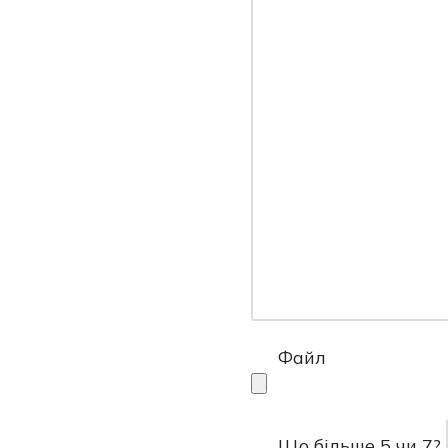
Файл
Що більше 5 чи 7?