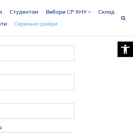
я
Студентам
Вибори СР ХНУ
Склад
кти
Скринька довіри
Відкри
я